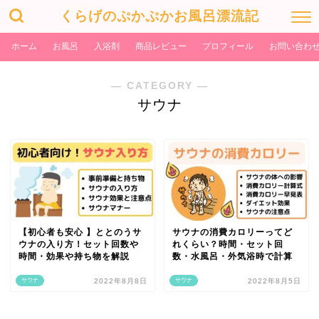
くらげのぷかぷかお風呂漂流記
ホーム
お風呂
入浴剤
商品レビュー
プロフィール
お問い合わ
― CATEGORY ―
サウナ
【初心者も安心 】ととのうサ
サウナの消費カロリーってど
ウナの入り方！セット回数や
れくらい？時間・セット回
時間・効果や持ち物を解説
数・水風呂・外気浴時で計算
サウナ
2022年8月8日
サウナ
2022年8月5日