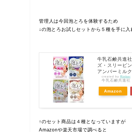
管理人は今回泡とろを体験するため
↓の泡とろお試しセットから５種を手に入
牛乳石鹸共進社
ズ・スリーピ
アンバーミルク
created by
Rinker
牛乳石鹸共進社
Amazon
↑のセット商品は４種となっていますが
Amazonや楽天市場で調べると