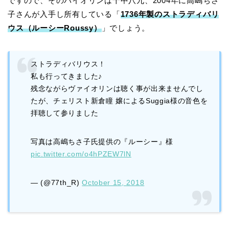
ですので、そのバイオリンは十中八九、2004年に高嶋ちさ
子さんが入手し所有している「
1736年製のストラディバリ
ウス（ルーシーRoussy）
」でしょう。
ストラディバリウス！
私も行ってきました♪
残念ながらヴァイオリンは聴く事が出来ませんでし
たが、チェリスト新倉瞳 嬢によるSuggia様の音色を
拝聴して参りました
写真は高嶋ちさ子氏提供の『ルーシー』様
pic.twitter.com/o4hPZEW7lN
— (@77th_R)
October 15, 2018