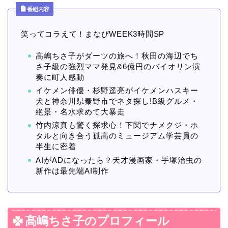
番組内容
笑ってコラえて！まなびWEEK3時間SP
高嶋ちさ子がダーツの旅へ！秋田の海辺でち
さ子級の強烈ママ発見&6億円のバイオリン演
奏に町人感動
イケメン俳優・杉野遥亮がイケメンハスキー
犬と神奈川県秦野市でネタ探し!B級グルメ・
絶景・名水求めて大暴走
竹内涼真も驚く探求心！下関でナメクジ・ホ
タルと向き合う孤高のミュージアム学芸員の
半生に密着
AIがADになったら？天才漫画家・手塚治虫の
新作は最先端AI制作
高嶋ちさ子のプロフィール