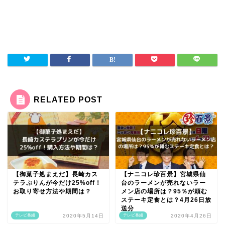
RELATED POST
【御菓子処まえだ】長崎カス
【ナニコレ珍百景】宮城県仙
テラぷりんが今だけ25%off！
台のラーメンが売れないラー
お取り寄せ方法や期間は？
メン店の場所は？95％が頼む
ステーキ定食とは？4月26日放
送分
テレビ番組
2020年5月14日
テレビ番組
2020年4月26日