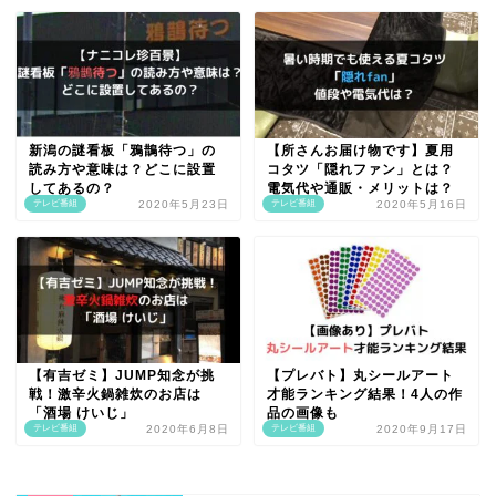
新潟の謎看板「鴉鵲待つ」の
【所さんお届け物です】夏用
読み方や意味は？どこに設置
コタツ「隠れファン」とは？
してあるの？
電気代や通販・メリットは？
テレビ番組
2020年5月23日
テレビ番組
2020年5月16日
【有吉ゼミ】JUMP知念が挑
【プレバト】丸シールアート
戦！激辛火鍋雑炊のお店は
才能ランキング結果！4人の作
「酒場 けいじ」
品の画像も
テレビ番組
2020年6月8日
テレビ番組
2020年9月17日