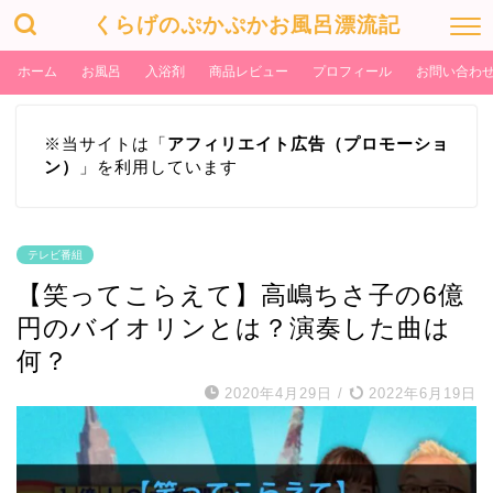
くらげのぷかぷかお風呂漂流記
ホーム
お風呂
入浴剤
商品レビュー
プロフィール
お問い合わ
※当サイトは「
アフィリエイト広告（プロモーショ
ン）
」を利用しています
テレビ番組
【笑ってこらえて】高嶋ちさ子の6億
円のバイオリンとは？演奏した曲は
何？
2020年4月29日
/
2022年6月19日