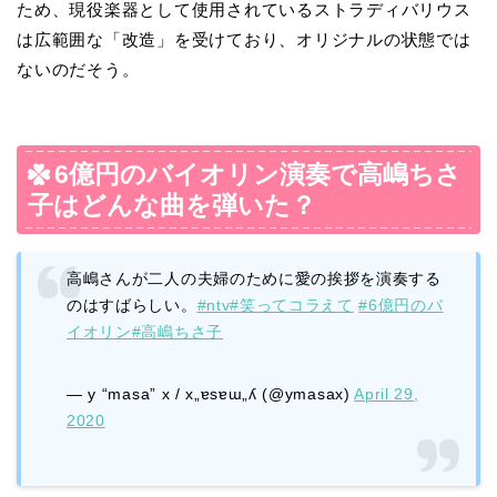
ため、現役楽器として使用されているストラディバリウス
は広範囲な「改造」を受けており、オリジナルの状態では
ないのだそう。
6億円のバイオリン演奏で高嶋ちさ
子はどんな曲を弾いた？
高嶋さんが二人の夫婦のために愛の挨拶を演奏する
のはすばらしい。
#ntv
#笑ってコラえて
#6億円のバ
イオリン
#高嶋ちさ子
— y “masa” x / x„ɐsɐɯ„ʎ (@ymasax)
April 29,
2020