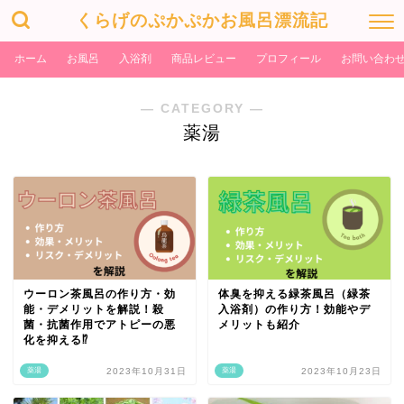
くらげのぷかぷかお風呂漂流記
ホーム
お風呂
入浴剤
商品レビュー
プロフィール
お問い合わ
― CATEGORY ―
薬湯
ウーロン茶風呂の作り方・効
体臭を抑える緑茶風呂（緑茶
能・デメリットを解説！殺
入浴剤）の作り方！効能やデ
菌・抗菌作用でアトピーの悪
メリットも紹介
化を抑える⁉
薬湯
2023年10月31日
薬湯
2023年10月23日