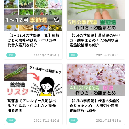
【1～12月の季節湯一覧】種類
【5月の季節湯】菖蒲湯のやり
ごとの意味や効能・作り方や
方・効果まとめ！入浴剤や温
代替入浴剤を紹介
浴施設情報も紹介
薬湯
2021年12月24日
薬湯
2021年12月20日
菖蒲湯でアレルギー反応は出
【4月の季節湯】桜湯の効能や
る？かゆみ・かぶれなど副作
作り方まとめ！入浴剤や温浴
用を調査
施設情報も紹介
薬湯
2021年12月16日
薬湯
2021年12月12日