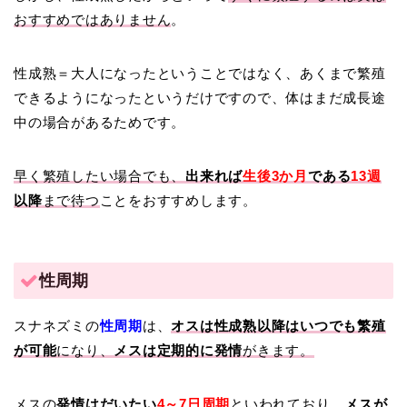
おすすめではありません
。
性成熟＝大人になったということではなく、あくまで繁殖
できるようになったというだけですので、体はまだ成長途
中の場合があるためです。
早く繁殖したい場合でも、
出来れば
生後3か月
である
13週
以降
まで待つ
ことをおすすめします。
性周期
スナネズミの
性周期
は、
オスは性成熟以降はいつでも繁殖
が可能
になり、
メスは定期的に発情
がきます。
メスの
発情はだいたい
4～7日周期
といわれており、
メスが