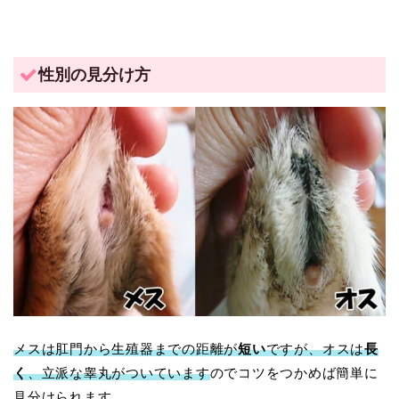
性別の見分け方
メスは肛門から生殖器までの距離が
短い
ですが、オスは
長
く
、立派な睾丸がついています
のでコツをつかめば簡単に
見分けられます。