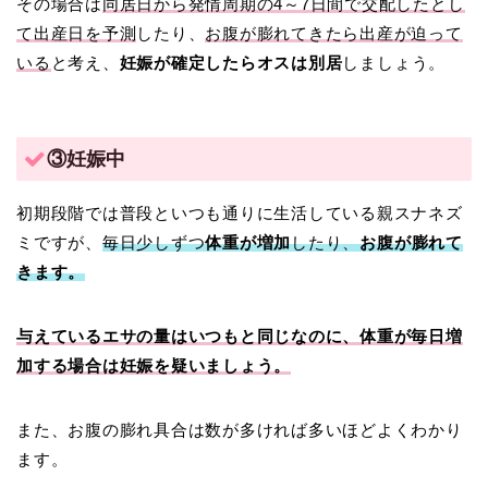
その場合は
同居日から発情周期の4～7日間で交配したとし
て出産日を予測
したり、
お腹が膨れてきたら出産が迫って
いる
と考え、
妊娠が確定したらオスは別居
しましょう。
③妊娠中
初期段階では普段といつも通りに生活している親スナネズ
ミですが、
毎日少しずつ
体重が増加
したり、
お腹が膨れて
きます。
与えているエサの量はいつもと同じなのに、体重が毎日増
加する場合は妊娠を疑いましょう。
また、お腹の膨れ具合は数が多ければ多いほどよくわかり
ます。