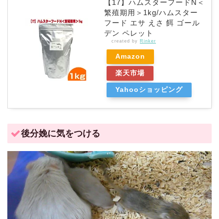
【17】ハムスターフードN＜
繁殖期用＞1kg/ハムスター
フード エサ えさ 餌 ゴール
デン ペレット
created by
Rinker
Amazon
楽天市場
Yahooショッピング
後分娩に気をつける