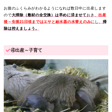
お腹のふくらみがわかるようになれば数日中に出産します
ので
大掃除（敷材の全交換）は早めに済ませて
おき、
出産
後～生後21日頃まではエサと給水器の水替えのみ
にし、
掃
除は控えましょう。
④出産～子育て