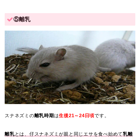
⑤離乳
スナネズミの
離乳時期
は
生後21～24日頃
です。
離乳
とは、仔スナネズミが親と同じエサを食べ始めて
乳離