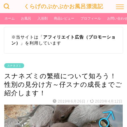
くらげのぷかぷかお風呂漂流記
ホーム
お風呂
入浴剤
商品レビュー
プロフィール
お問い合わ
※当サイトは「
アフィリエイト広告（プロモーショ
ン）
」を利用しています
スナネズミ
スナネズミの繁殖について知ろう！
性別の見分け方～仔スナの成長までご
紹介します！
2019年6月26日
/
2020年4月12日