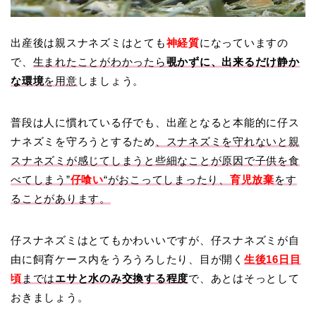
出産後は親スナネズミはとても
神経質
になっていますの
で、
生まれたことがわかったら
覗かずに、出来るだけ静か
な環境
を用意
しましょう。
普段は人に慣れている仔でも、出産となると本能的に仔ス
ナネズミを守ろうとするため
、スナネズミを守れないと親
スナネズミが感じてしまうと些細なことが原因で子供を食
べてしまう”
仔喰い
“がおこってしまったり、
育児放棄
をす
ることがあります。
仔スナネズミはとてもかわいいですが、仔スナネズミが自
由に飼育ケース内をうろうろしたり、目が開く
生後16日目
頃
までは
エサと水のみ交換する程度
で、あとはそっとして
おきましょう。