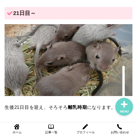
21日目～
ホーム
記事一覧
プロフィール
お問い合わせ
生後21日目を迎え、そろそろ
離乳時期
になります。
MENU
体はまだ小さいですが、親スナネズミのように敷材を掘っ
ホーム
記事一覧
プロフィール
お問い合わせ
てみたり、巣材をほぐしてみたりとスナネズミらしい行動