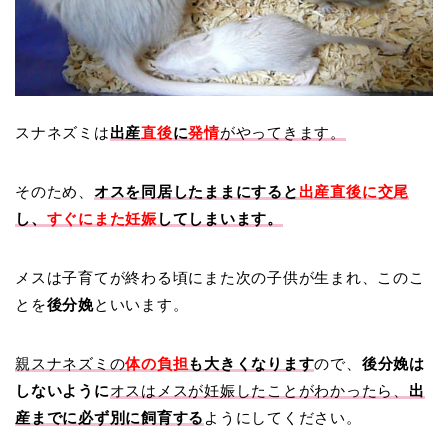
スナネズミは
出産
直後
に
発情
がやってきます。
そのため、
オスを同居したままにすると
出産直後に交尾
し、
すぐにまた妊娠
してしまいます。
メスは子育てが終わる頃にまた次の子供が生まれ、このこ
とを
後分娩
といいます。
親スナネズミの
体の負担
も大きくなります
ので、
後分娩は
しないように
オスはメスが妊娠したことがわかったら、
出
産までに必ず別に飼育する
ようにしてください。