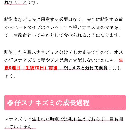
れ
すること
です。
離乳食などは特に用意する必要はなく、完全に離乳する前
からハードタイプのペレットでも親スナネズミのマネをし
て一生懸命齧ってみたりして食べられるようになります。
離乳したら親スナネズミと分けても大丈夫ですので、
オス
の仔スナネズミは親やメス兄弟と交配しないためにも、
生
後9週目（生後70日）前後
までに
メスと分けて飼育
しまし
ょう。
仔スナネズミの成長過程
スナネズミは
生まれた時点では毛も生えておらず、目も開
いていません。