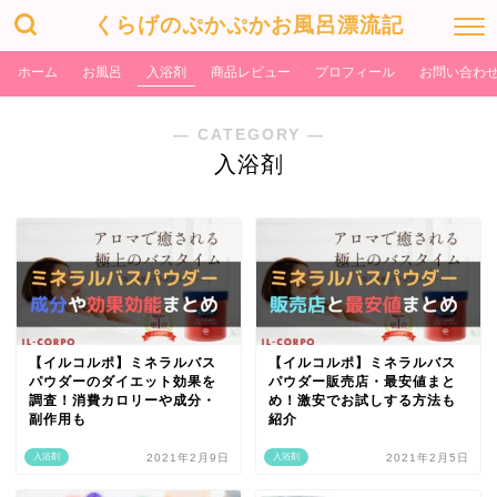
くらげのぷかぷかお風呂漂流記
ホーム
お風呂
入浴剤
商品レビュー
プロフィール
お問い合わ
― CATEGORY ―
入浴剤
【イルコルポ】ミネラルバス
【イルコルポ】ミネラルバス
パウダーのダイエット効果を
パウダー販売店・最安値まと
調査！消費カロリーや成分・
め！激安でお試しする方法も
副作用も
紹介
入浴剤
2021年2月9日
入浴剤
2021年2月5日