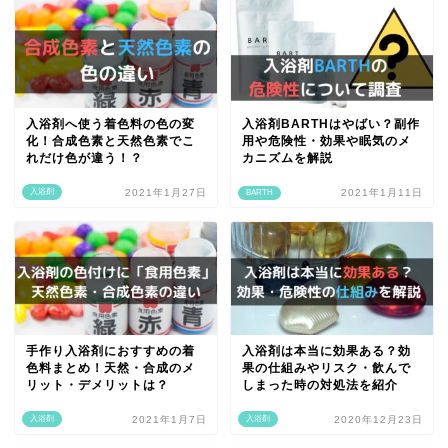
入浴剤へ使う着色料の色の変
入浴剤BARTHはやばい？副作
化！合成色素と天然色素でこ
用や危険性・効果や眠気のメ
れだけ色が違う！？
カニズムを解説
入浴剤
2021年1月27日
2021年1月11日
BARTH
手作り入浴剤におすすめの着
入浴剤は本当に効果ある？効
色料まとめ！天然・合成のメ
果の仕組みやリスク・飲んで
リット・デメリットは？
しまった時の対処法を紹介
入浴剤
2021年1月7日
入浴剤
2020年12月23日