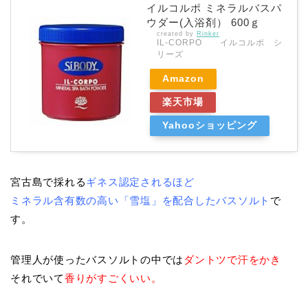
イルコルポ ミネラルバスパ
ウダー(入浴剤） 600ｇ
created by
Rinker
IL-CORPO イルコルポ シ
リーズ
Amazon
楽天市場
Yahooショッピング
宮古島で採れる
ギネス認定されるほど
ミネラル含有数の高い「雪塩」を配合したバスソルト
で
す。
管理人が使ったバスソルトの中では
ダントツで汗をかき
それでいて
香りがすごくいい。