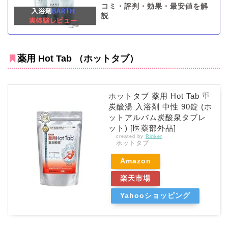
コミ・評判・効果・最安値を解
説
薬用 Hot Tab （ホットタブ）
ホットタブ 薬用 Hot Tab 重
炭酸湯 入浴剤 中性 90錠 (ホ
ットアルバム炭酸泉タブレ
ット) [医薬部外品]
created by
Rinker
ホットタブ
Amazon
楽天市場
Yahooショッピング