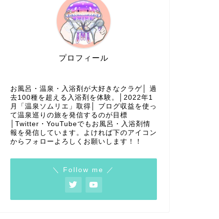
お風呂でメガネが曇らない方法まと
お風呂・
プロフィール
め！曇る原因を知って対処しよう
ススメ商
消耗品に
お風呂・温泉・入浴剤が大好きなクラゲ│ 過
お風呂アイテム
お風呂アイテム
去100種を超える入浴剤を体験。│2022年1
2023年8月23日
月「温泉ソムリエ」取得│ ブログ収益を使っ
て温泉巡りの旅を発信するのが目標
│Twitter・YouTubeでもお風呂・入浴剤情
報を発信しています。よければ下のアイコン
からフォローよろしくお願いします！！
＼ Follow me ／