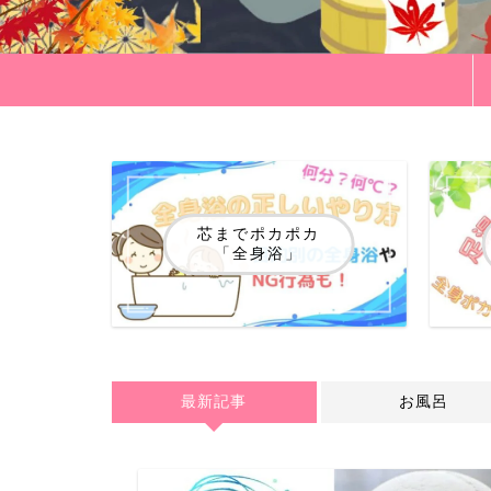
芯までポカポカ
「全身浴」
最新記事
お風呂