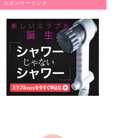
スポンサーリンク
ウーロン茶風呂の作り方・効能・デ
体臭を抑
メリットを解説！殺菌・抗菌作用で
剤）の作
アトピーの悪化を抑える⁉
紹介
薬湯
薬湯
2023年10月31日