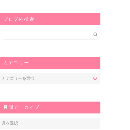
メガネをかけたままお風呂・サウナ
一人暮ら
に入って大丈夫？メガネを傷めない
ット・デ
方法を解説
や入浴と
ブログ内検索
を楽しむ
お風呂アイテム
入浴雑学
2023年8月9日
カテゴリー
月間アーカイブ
一人暮らしのお風呂掃除頻度は週何
お風呂に
回？掃除の楽なやり方やお風呂場が
れる？臭
汚れないコツも紹介
数と対策