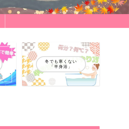
冬でも寒くない
「半身浴」